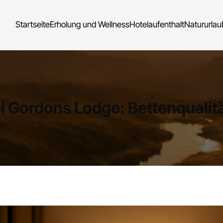
Startseite
Erholung und Wellness
Hotelaufenthalt
Natururlau
i Gordons Lodge: Bettenquali