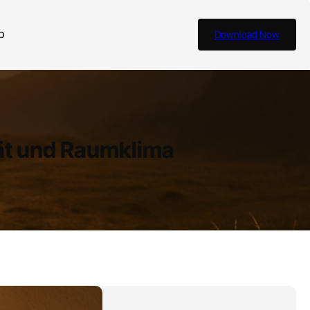
b
Download Now
tät und Raumklima
Blog