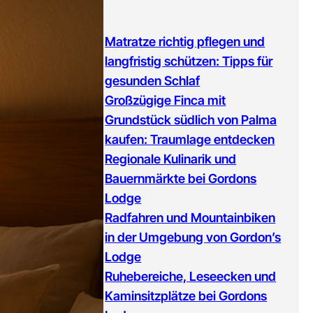
Matratze richtig pflegen und
langfristig schützen: Tipps für
gesunden Schlaf
Großzügige Finca mit
Grundstück südlich von Palma
kaufen: Traumlage entdecken
Regionale Kulinarik und
Bauernmärkte bei Gordons
Lodge
Radfahren und Mountainbiken
in der Umgebung von Gordon’s
Lodge
Ruhebereiche, Leseecken und
Kaminsitzplätze bei Gordons